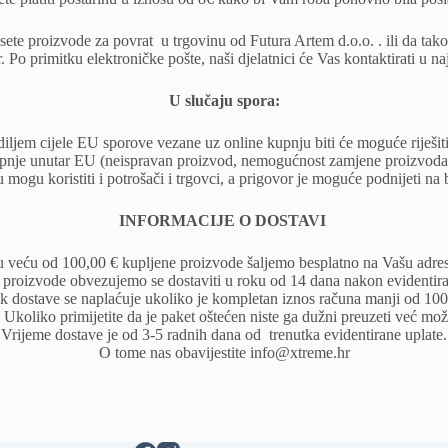
sete proizvode za povrat
u trgovinu od Futura Artem d.o.o. . ili da tak
. Po primitku elektroničke pošte, naši djelatnici će Vas kontaktirati u
U slučaju spora:
iljem cijele EU sporove vezane uz online kupnju biti će moguće riješi
pnje unutar EU (neispravan proizvod, nemogućnost zamjene proizvoda it
 mogu koristiti i potrošači i trgovci, a prigovor je moguće podnijeti n
INFORMACIJE O DOSTAVI
u veću od
100,00 €
kupljene proizvode šaljemo besplatno na Vašu adres
proizvode obvezujemo se dostaviti u roku od 14 dana nakon evidentira
k dostave se naplaćuje ukoliko je kompletan iznos računa manji od 100
 Ukoliko primijetite da je paket oštećen niste ga dužni preuzeti već može
Vrijeme dostave je od 3-5 radnih dana od trenutka evidentirane uplate.
O tome nas obavijestite
info@xtreme.hr