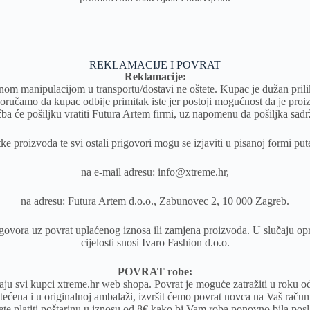
REKLAMACIJE I POVRAT
Reklamacije:
nom manipulacijom u transportu/dostavi ne oštete. Kupac je dužan pril
eporučamo da kupac odbije primitak iste jer postoji mogućnost da je pro
ba će pošiljku vratiti Futura Artem firmi, uz napomenu da pošiljka sadr
 proizvoda te svi ostali prigovori mogu se izjaviti u pisanoj formi put
na e-mail adresu: info@xtreme.hr,
na adresu: Futura Artem d.o.o., Zabunovec 2, 10 000 Zagreb.
govora uz povrat uplaćenog iznosa ili zamjena proizvoda. U slučaju op
cijelosti snosi Ivaro Fashion d.o.o.
POVRAT robe:
aju svi kupci xtreme.hr web shopa. Povrat je moguće zatražiti u roku o
tećena i u originalnoj ambalaži, izvršit ćemo povrat novca na Vaš raču
te platiti poštarinu u iznosu
od 8
€ kako bi Vam roba ponovno bila posl