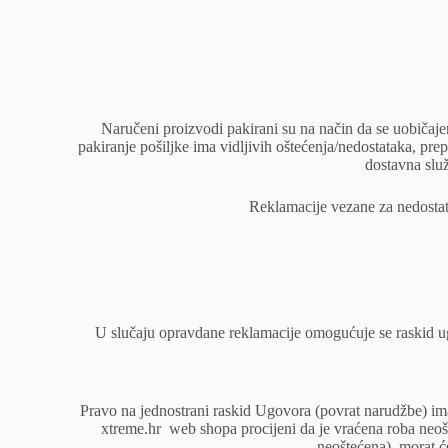
Naručeni proizvodi pakirani su na način da se uobičaje
pakiranje pošiljke ima vidljivih oštećenja/nedostataka, pr
dostavna služ
Reklamacije vezane za nedostatke
U slučaju opravdane reklamacije omogućuje se raskid u
Pravo na jednostrani raskid Ugovora (povrat narudžbe) im
xtreme.hr
web shopa procijeni da je vraćena roba neoš
neoštećena), morat će