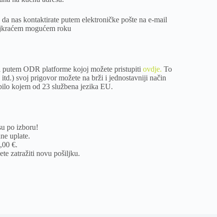
o da nas kontaktirate putem elektroničke pošte na e-mail
 najkraćem mogućem roku
ti putem ODR platforme kojoj možete pristupiti
ovdje.
To
d.) svoj prigovor možete na brži i jednostavniji način
a bilo kojem od 23 službena jezika EU.
u po izboru!
ne uplate.
,00 €.
te zatražiti novu pošiljku.