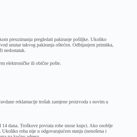
ikom preuzimanja pregledati pakiranje pošiljke. Ukoliko
izvod unutar takvog pakiranja oštećen. Odbijanjem primitka,
ži nedostatak.
em elektroničke ili obične pošte.
ravdane reklamacije trošak zamjene proizvoda s novim u
d 14 dana. Troškove povrata robe snose kupci. Ako osoblje
n. Ukoliko roba nije u odgovarajućem stanju (nenošena i
ana na kućnu adresu.