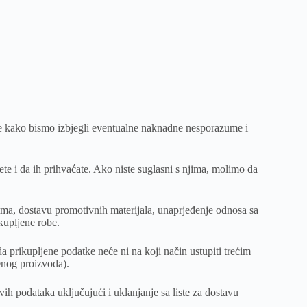
nice kako bismo izbjegli eventualne naknadne nesporazume i
ete i da ih prihvaćate. Ako niste suglasni s njima, molimo da
ima, dostavu promotivnih materijala, unaprjeđenje odnosa sa
kupljene robe.
 prikupljene podatke neće ni na koji način ustupiti trećim
enog proizvoda).
h podataka uključujući i uklanjanje sa liste za dostavu