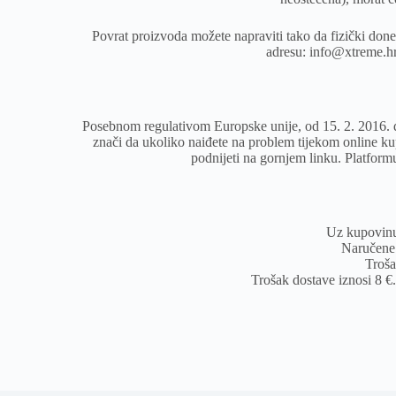
Povrat proizvoda možete napraviti tako da fizički done
adresu: info@xtreme.hr
Posebnom regulativom Europske unije, od 15. 2. 2016. d
znači da ukoliko naiđete na problem tijekom online ku
podnijeti na gornjem linku. Platformu
Uz kupovin
Naručene 
Troša
Trošak dostave iznosi 8 €.