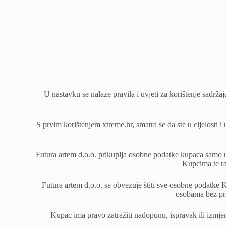
U nastavku se nalaze pravila i uvjeti za korištenje sadrž
S prvim korištenjem xtreme.hr, smatra se da ste u cijelosti 
Futura artem d.o.o. prikuplja osobne podatke kupaca samo u
Kupcima te ra
Futura artem d.o.o. se obvezuje štiti sve osobne podatke 
osobama bez pri
Kupac ima pravo zatražiti nadopunu, ispravak ili izmje