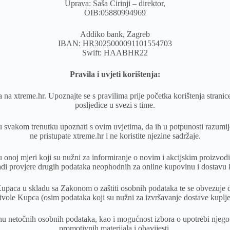
Uprava: Saša Čirinji – direktor,
OIB:05880994969
Addiko bank, Zagreb
IBAN: HR3025000091101554703
Swift:
HAABHR22
Pravila i uvjeti korištenja:
aja na xtreme.hr. Upoznajte se s pravilima prije početka korištenja stra
posljedice u svezi s time.
i u svakom trenutku upoznati s ovim uvjetima, da ih u potpunosti razumij
ne pristupate xtreme.hr i ne koristite njezine sadržaje.
 onoj mjeri koji su nužni za informiranje o novim i akcijskim proizvod
di provjere drugih podataka neophodnih za online kupovinu i dostavu 
Kupaca u skladu sa Zakonom o zaštiti osobnih podataka te se obvezuje da
vole Kupca (osim podataka koji su nužni za izvršavanje dostave kuplj
nu netočnih osobnih podataka, kao i mogućnost izbora o upotrebi njegovi
promotivnih materijala i obavijesti.