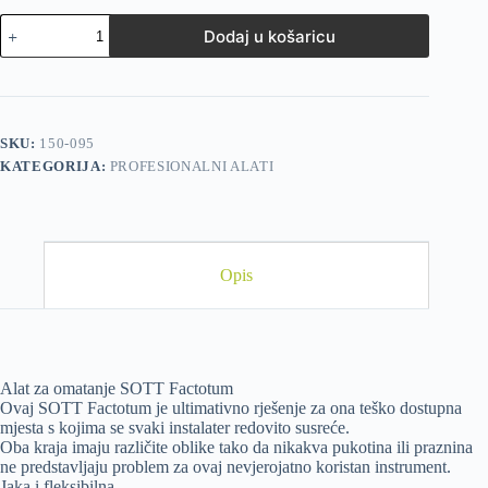
Dodaj u košaricu
SKU:
150-095
KATEGORIJA:
PROFESIONALNI ALATI
Opis
Alat za omatanje SOTT Factotum
Ovaj SOTT Factotum je ultimativno rješenje za ona teško dostupna
mjesta s kojima se svaki instalater redovito susreće.
Oba kraja imaju različite oblike tako da nikakva pukotina ili praznina
ne predstavljaju problem za ovaj nevjerojatno koristan instrument.
Jaka i fleksibilna.