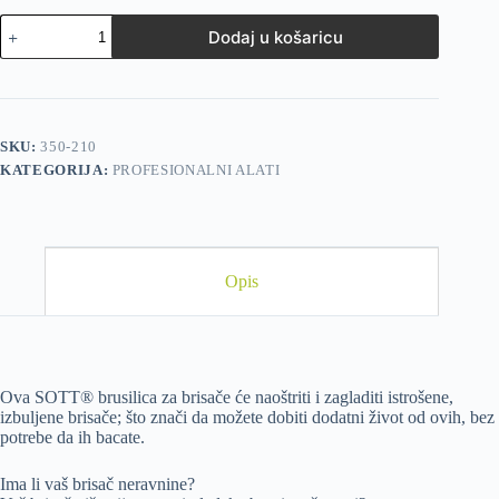
Dodaj u košaricu
SKU:
350-210
KATEGORIJA:
PROFESIONALNI ALATI
Opis
Ova SOTT® brusilica za brisače će naoštriti i zagladiti istrošene,
izbuljene brisače; što znači da možete dobiti dodatni život od ovih, bez
potrebe da ih bacate.
Ima li vaš brisač neravnine?