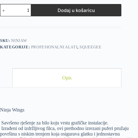
Dodaj u košaricu
SKU:
NINJAW
KATEGORIJE:
PROFESIONALNI ALATI
,
SQUEEGEE
Opis
Ninja Wings
Savršeno rješenje za bilo koju vrstu grafičke instalacije.
Izrađeni od izdržljivog filca, ovi prethodno izrezani puferi pružaju
površinu s niskim trenjem koja osigurava glatku i jednostavnu