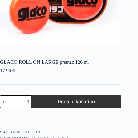
GLACO ROLL ON LARGE premaz 120 ml
17,90
€
Dodaj u košaricu
SKU:
GL050.510.119