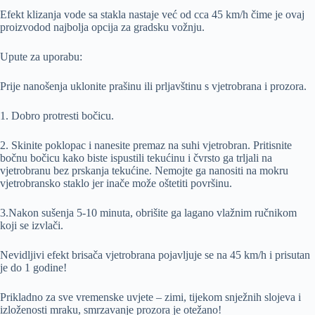
Efekt klizanja vode sa stakla nastaje već od cca 45 km/h čime je ovaj
proizvodod najbolja opcija za gradsku vožnju.
Upute za uporabu:
Prije nanošenja uklonite prašinu ili prljavštinu s vjetrobrana i prozora.
1. Dobro protresti bočicu.
2. Skinite poklopac i nanesite premaz na suhi vjetrobran. Pritisnite
bočnu bočicu kako biste ispustili tekućinu i čvrsto ga trljali na
vjetrobranu bez prskanja tekućine. Nemojte ga nanositi na mokru
vjetrobransko staklo jer inače može oštetiti površinu.
3.Nakon sušenja 5-10 minuta, obrišite ga lagano vlažnim ručnikom
koji se izvlači.
Nevidljivi efekt brisača vjetrobrana pojavljuje se na 45 km/h i prisutan
je do 1 godine!
Prikladno za sve vremenske uvjete – zimi, tijekom snježnih slojeva i
izloženosti mraku, smrzavanje prozora je otežano!