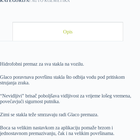
KATEGORIJA:
AUTO KOZMETIKA
Opis
Hidrofobni premaz za sva stakla na vozilu.
Glaco poravnava površinu stakla što odbija vodu pod pritiskom
strujanja zraka.
“Nevidljivi” brisač poboljšava vidljivost za vrijeme lošeg vremena,
povećavjući sigurnost putnika.
Zimi se stakla teže smrzavaju radi Glaco premaza.
Boca sa velikim nastavkom za aplikaciju pomaže brzom i
jednostavnom premazivanju, čak i na velikim površinama.