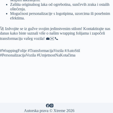
Zaštita originalnog laka od ogrebotina, sunčevih zraka i ostalih
oštećenja.
Mogućnost personalizacije s logotipima, uzorcima ili posebnim
efektima.
🚀 Izdvojite se iz gužve svojim jedinstvenim stilom! Kontaktirajte nas
danas kako biste saznali više o našim wrapping folijama i započeli
transformaciju vašeg vozila! 💼✉️📞
#WrappingFolije #TransformacijaVozila #AutoStil
#PersonalizacijaVozila #UmjetnostNaKotačima
Autorska prava © Xtreme 2026