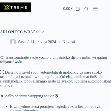
0,00
€
ARLON PCC WRAP folije
Sasa
11. travnja 2024.
Novosti
🎨 Transformirajte svoje vozilo u umjetničko djelo s našim wrapping
folijama! 🚗💫
💥 Dajte novi život svom automobilu ili motociklu uz naše široko
raspon boja i uzoraka wrapping folija. Od elegantnih mat finiša do
sjajnih metalik tonova, imamo nešto za svakog ljubitelja automobilskog
stila! 💥
🌟 Zašto odabrati wrapping folije? 🌟
Brza i jednostavna promjena izgleda vozila bez potrebe za
skupim lakiranjem.