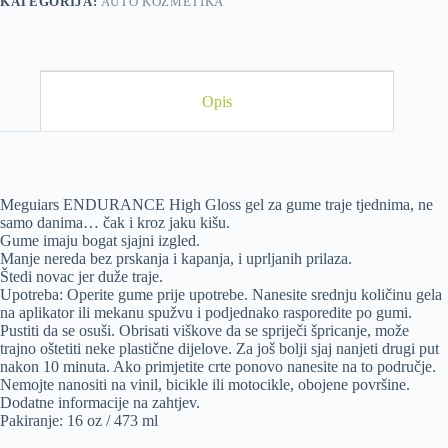
KATEGORIJA:
AUTO KOZMETIKA
Opis
Meguiars ENDURANCE High Gloss gel za gume traje tjednima, ne
samo danima… čak i kroz jaku kišu.
Gume imaju bogat sjajni izgled.
Manje nereda bez prskanja i kapanja, i uprljanih prilaza.
Štedi novac jer duže traje.
Upotreba: Operite gume prije upotrebe. Nanesite srednju količinu gela
na aplikator ili mekanu spužvu i podjednako rasporedite po gumi.
Pustiti da se osuši. Obrisati viškove da se spriječi špricanje, može
trajno oštetiti neke plastične dijelove. Za još bolji sjaj nanjeti drugi put
nakon 10 minuta. Ako primjetite crte ponovo nanesite na to područje.
Nemojte nanositi na vinil, bicikle ili motocikle, obojene površine.
Dodatne informacije na zahtjev.
Pakiranje: 16 oz / 473 ml