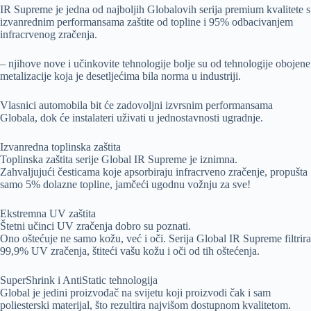
IR Supreme je jedna od najboljih Globalovih serija premium kvalitete s
izvanrednim performansama zaštite od topline i 95% odbacivanjem
infracrvenog zračenja.
– njihove nove i učinkovite tehnologije bolje su od tehnologije obojene
metalizacije koja je desetljećima bila norma u industriji.
Vlasnici automobila bit će zadovoljni izvrsnim performansama
Globala, dok će instalateri uživati ​​u jednostavnosti ugradnje.
Izvanredna toplinska zaštita
Toplinska zaštita serije Global IR Supreme je iznimna.
Zahvaljujući česticama koje apsorbiraju infracrveno zračenje, propušta
samo 5% dolazne topline, jamčeći ugodnu vožnju za sve!
Ekstremna UV zaštita
Štetni učinci UV zračenja dobro su poznati.
Ono oštećuje ne samo kožu, već i oči. Serija Global IR Supreme filtrira
99,9% UV zračenja, štiteći vašu kožu i oči od tih oštećenja.
SuperShrink i AntiStatic tehnologija
Global je jedini proizvođač na svijetu koji proizvodi čak i sam
poliesterski materijal, što rezultira najvišom dostupnom kvalitetom.