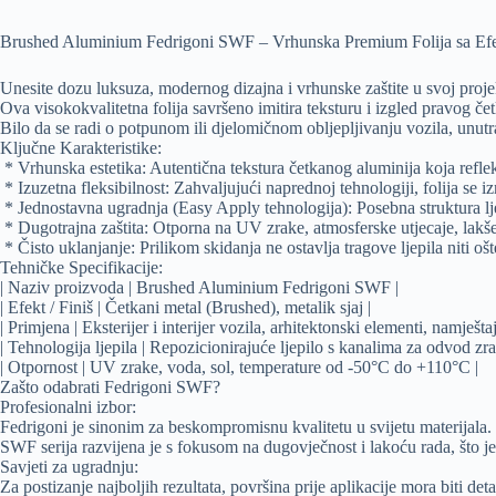
Brushed Aluminium Fedrigoni SWF – Vrhunska Premium Folija sa Ef
Unesite dozu luksuza, modernog dizajna i vrhunske zaštite u svoj pro
Ova visokokvalitetna folija savršeno imitira teksturu i izgled pravog č
Bilo da se radi o potpunom ili djelomičnom obljepljivanju vozila, unutr
Ključne Karakteristike:
* Vrhunska estetika: Autentična tekstura četkanog aluminija koja reflekt
* Izuzetna fleksibilnost: Zahvaljujući naprednoj tehnologiji, folija s
* Jednostavna ugradnja (Easy Apply tehnologija): Posebna struktura ljep
* Dugotrajna zaštita: Otporna na UV zrake, atmosferske utjecaje, lakše
* Čisto uklanjanje: Prilikom skidanja ne ostavlja tragove ljepila niti oš
Tehničke Specifikacije:
| Naziv proizvoda | Brushed Aluminium Fedrigoni SWF |
| Efekt / Finiš | Četkani metal (Brushed), metalik sjaj |
| Primjena | Eksterijer i interijer vozila, arhitektonski elementi, namještaj,
| Tehnologija ljepila | Repozicionirajuće ljepilo s kanalima za odvod zra
| Otpornost | UV zrake, voda, sol, temperature od -50°C do +110°C |
Zašto odabrati Fedrigoni SWF?
Profesionalni izbor:
Fedrigoni je sinonim za beskompromisnu kvalitetu u svijetu materijala.
SWF serija razvijena je s fokusom na dugovječnost i lakoću rada, što je
Savjeti za ugradnju:
Za postizanje najboljih rezultata, površina prije aplikacije mora biti de