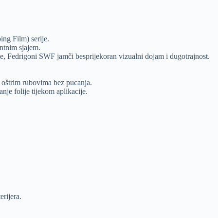
ng Film) serije.
antnim sjajem.
ike, Fedrigoni SWF jamči besprijekoran vizualni dojam i dugotrajnost.
i oštrim rubovima bez pucanja.
je folije tijekom aplikacije.
erijera.