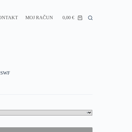
ONTAKT
MOJ RAČUN
0,00
€
 SWF