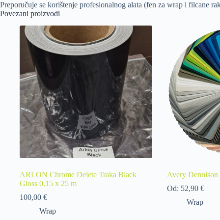
Preporučuje se korištenje profesionalnog alata (fen za wrap i filcane r
Povezani proizvodi
ARLON Chrome Delete Traka Black
Avery Dennison
Gloss 0,15 x 25 m
Od:
52,90
€
100,00
€
Wrap
Wrap