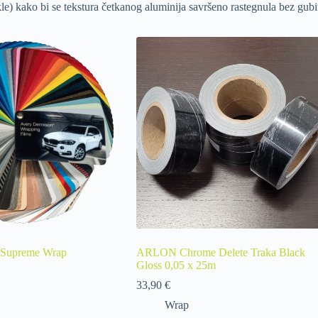
akle) kako bi se tekstura četkanog aluminija savršeno rastegnula bez gub
 Supreme Wrap
ARLON Chrome Delete Traka Black
Gloss 0,05 x 25m
33,90
€
Wrap